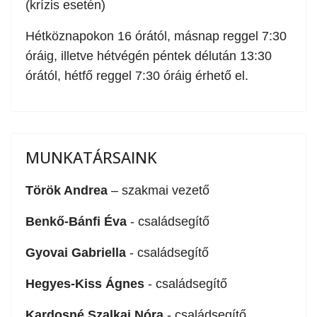
(krízis esetén)
Hétköznapokon 16 órától, másnap reggel 7:30
óráig, illetve hétvégén péntek délután 13:30
órától, hétfő reggel 7:30 óráig érhető el.
MUNKATÁRSAINK
Török Andrea
– szakmai vezető
Benkő-Bánfi Éva
- családsegítő
Gyovai Gabriella
- családsegítő
Hegyes-Kiss Ágnes
- családsegítő
Kardosné Szalkai Nóra
- családsegítő