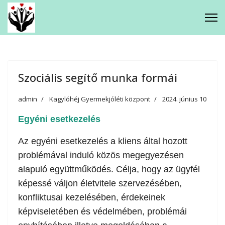
Gyermekjóléti Központ
Kagylóhéj Család - és
Gyermekjóléti Szolgálat
Szociális segítő munka formái
Csodaház Foglalkoztató Napközi
admin
Kagylóhéj Gyermekjóléti központ
2024. június 10
Egyéni esetkezelés
Iskolavédőnői Szolgálat
Az egyéni esetkezelés a kliens által hozott
problémával induló közös megegyezésen
Mikkamakka Integratív Családi
alapuló együttműködés. Célja, hogy az ügyfél
képessé váljon életvitele szervezésében,
Játéktár
konfliktusai kezelésében, érdekeinek
képviseletében és védelmében, problémái