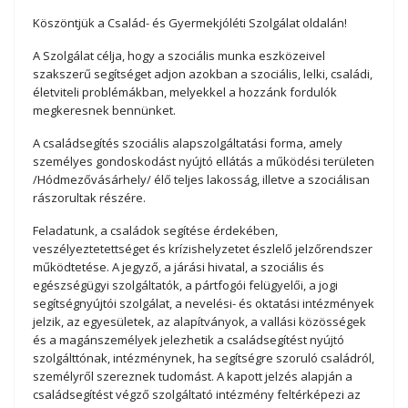
Köszöntjük a Család- és Gyermekjóléti Szolgálat oldalán!
A Szolgálat célja, hogy a szociális munka eszközeivel
szakszerű segítséget adjon azokban a szociális, lelki, családi,
életviteli problémákban, melyekkel a hozzánk fordulók
megkeresnek bennünket.
A családsegítés szociális alapszolgáltatási forma, amely
személyes gondoskodást nyújtó ellátás a működési területen
/Hódmezővásárhely/ élő teljes lakosság, illetve a szociálisan
rászorultak részére.
Feladatunk, a családok segítése érdekében,
veszélyeztetettséget és krízishelyzetet észlelő jelzőrendszer
működtetése. A jegyző, a járási hivatal, a szociális és
egészségügyi szolgáltatók, a pártfogói felügyelői, a jogi
segítségnyújtói szolgálat, a nevelési- és oktatási intézmények
jelzik, az egyesületek, az alapítványok, a vallási közösségek
és a magánszemélyek jelezhetik a családsegítést nyújtó
szolgálttónak, intézménynek, ha segítségre szoruló családról,
személyről szereznek tudomást. A kapott jelzés alapján a
családsegítést végző szolgáltató intézmény feltérképezi az