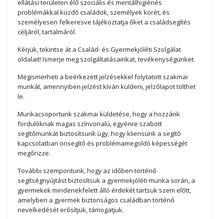
ellátási területen élő szociális és mentálhigiénés
problémákkal küzdő családok, személyek körét, és
személyesen felkeresve tájékoztatja őket a családsegítés
céljáról, tartalmáról.
Kérjük, tekintse át a Család- és Gyermekjóléti Szolgálat
oldalait! Ismerje meg szolgáltatásainkat, tevékenységünket.
Megismerheti a beérkezett jelzésekkel folytatott szakmai
munkát, amennyiben jelzést kíván küldeni, jelzőlapot tölthet
le.
Munkacsoportunk szakmai küldetése, hogy a hozzánk
fordulóknak magas színvonalú, egyénre szabott
segítőmunkát biztosítsunk úgy, hogy kliensünk a segítő
kapcsolatban önsegítő és problémamegoldó képességét
megőrizze.
További szempontunk, hogy az időben történő
segítségnyújtást biztosítsuk a gyermekjóléti munka során, a
gyermekek mindenekfelett álló érdekét tartsuk szem előtt,
amelyben a gyermek biztonságos családban történő
nevelkedését erősítjük, támogatjuk.