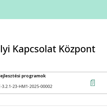
thona
ekjóléti Központ
ekjóléti Szolgálat
yi Kapcsolat Központ
pközi
jlesztési programok
📄
ádi Játéktár
3.2.1-23-HM1-2025-00002