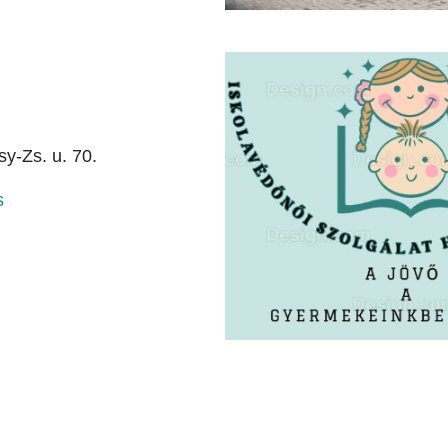
y-Zs. u. 70.
s