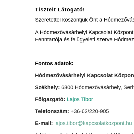
Tisztelt Látogató!
Szeretettel köszöntjük Önt a Hódmezővás
A Hódmezővásárhelyi Kapcsolat Központ 
Fenntartója és felügyeleti szerve Hódm
Fontos adatok:
Hódmezővásárhelyi Kapcsolat Közpon
Székhely:
6800 Hódmezővásárhely, Serhá
Főigazgató:
Lajos Tibor
Telefonszám:
+36-62/220-905
E-mail:
lajos.tibor@kapcsolatkozpont.hu