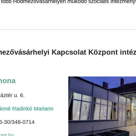
több Hódmezővásárhelyen működő szociális intézményt 
ezővásárhelyi Kapcsolat Központ inté
thona
ztér u. 6.
vánné Radinkó Mariann
6-30/348-0714
ont.hu