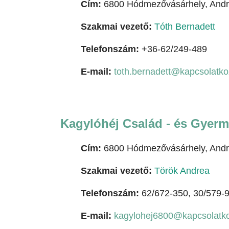
Cím:
6800 Hódmezővásárhely, Andrá
Szakmai vezető:
Tóth Bernadett
Telefonszám:
+36-62/249-489
E-mail:
toth.bernadett@kapcsolatko
Kagylóhéj Család - és Gyerme
Cím:
6800 Hódmezővásárhely, Andrá
Szakmai vezető:
Török Andrea
Telefonszám:
62/672-350, 30/579-
E-mail:
kagylohej6800@kapcsolatk