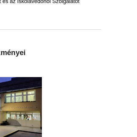
és az Iskolavédőnői Szolgálatot
zményei