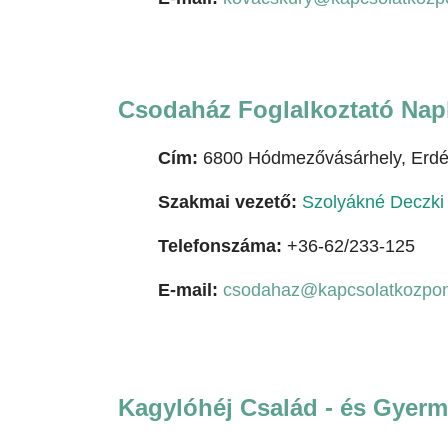
Csodaház Foglalkoztató Nap
Cím:
6800 Hódmezővásárhely, Erdél
Szakmai vezető:
Szolyákné Deczki 
Telefonszáma:
+36-62/233-125
E-mail:
csodahaz@kapcsolatkozpon
Kagylóhéj Család - és Gyerm