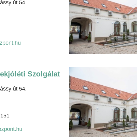
ssy út 54.
zpont.hu
kjóléti Szolgálat
ssy út 54.
9151
ozpont.hu