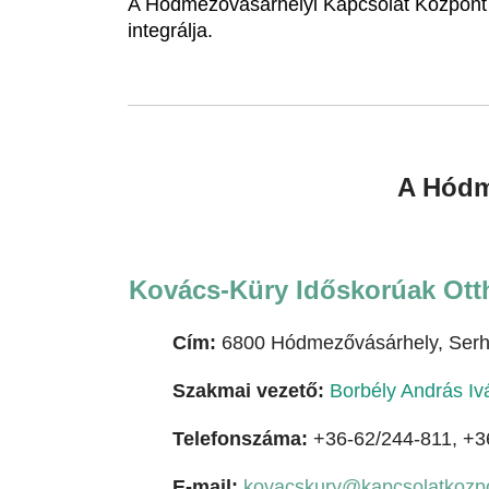
A Hódmezővásárhelyi Kapcsolat Központ 
integrálja.
A Hódm
Kovács-Küry Időskorúak Ot
Cím:
6800 Hódmezővásárhely, Serhá
Szakmai vezető:
Borbély András I
Telefonszáma:
+36-62/244-811, +3
E-mail:
kovacskury@kapcsolatkozp