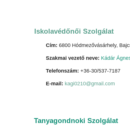
Iskolavédőnői Szolgálat
Cím:
6800 Hódmezővásárhely, Bajcs
Szakmai vezető neve:
Kádár Ágne
Telefonszám:
+36-30/537-7187
E-mail:
kagi0210@gmail.com
Tanyagondnoki Szolgálat