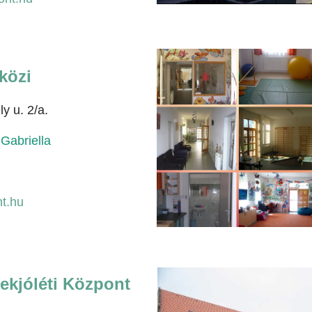
közi
y u. 2/a.
Gabriella
t.hu
ekjóléti Központ