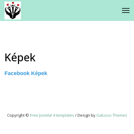
Gyermekjóléti Központ
Kagylóhéj Család - és
Gyermekjóléti Szolgálat
Képek
Csodaház Foglalkoztató Napközi
Iskolavédőnői Szolgálat
Facebook Képek
Mikkamakka Integratív Családi
Játéktár
Copyright ©
Free Joomla! 4 templates
/ Design by
Galusso Themes