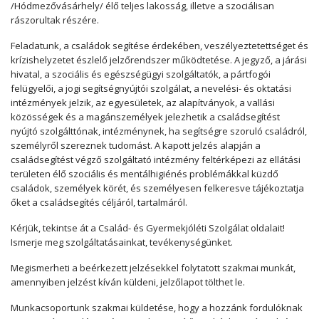
/Hódmezővásárhely/ élő teljes lakosság, illetve a szociálisan
rászorultak részére.
Feladatunk, a családok segítése érdekében, veszélyeztetettséget és
krízishelyzetet észlelő jelzőrendszer működtetése. A jegyző, a járási
hivatal, a szociális és egészségügyi szolgáltatók, a pártfogói
felügyelői, a jogi segítségnyújtói szolgálat, a nevelési- és oktatási
intézmények jelzik, az egyesületek, az alapítványok, a vallási
közösségek és a magánszemélyek jelezhetik a családsegítést
nyújtó szolgálttónak, intézménynek, ha segítségre szoruló családról,
személyről szereznek tudomást. A kapott jelzés alapján a
családsegítést végző szolgáltató intézmény feltérképezi az ellátási
területen élő szociális és mentálhigiénés problémákkal küzdő
családok, személyek körét, és személyesen felkeresve tájékoztatja
őket a családsegítés céljáról, tartalmáról.
Kérjük, tekintse át a Család- és Gyermekjóléti Szolgálat oldalait!
Ismerje meg szolgáltatásainkat, tevékenységünket.
Megismerheti a beérkezett jelzésekkel folytatott szakmai munkát,
amennyiben jelzést kíván küldeni, jelzőlapot tölthet le.
Munkacsoportunk szakmai küldetése, hogy a hozzánk fordulóknak