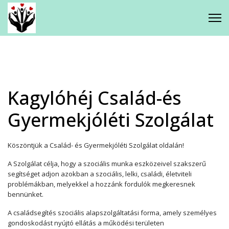
Gyermekjóléti Központ
Kagylóhéj Család - és
Gyermekjóléti Szolgálat
Kagylóhéj Család-és
Csodaház Foglalkoztató Napközi
Gyermekjóléti Szolgálat
Iskolavédőnői Szolgálat
Köszöntjük a Család- és Gyermekjóléti Szolgálat oldalán!
A Szolgálat célja, hogy a szociális munka eszközeivel szakszerű
Mikkamakka Integratív Családi
segítséget adjon azokban a szociális, lelki, családi, életviteli
problémákban, melyekkel a hozzánk fordulók megkeresnek
Játéktár
bennünket.
A családsegítés szociális alapszolgáltatási forma, amely személyes
gondoskodást nyújtó ellátás a működési területen