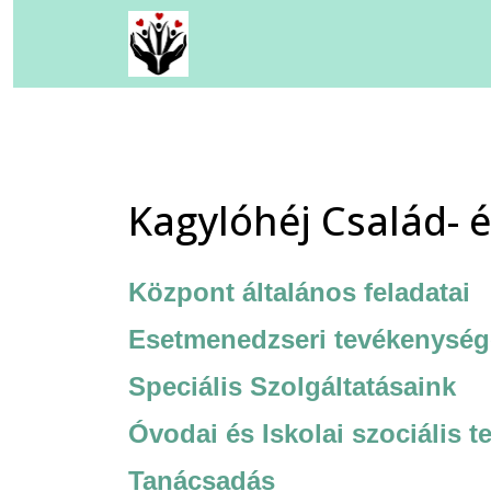
Kovács-Küry Időskorúak Ot
Kagylóhéj Család - és Gyerm
Kagylóhéj Család - és Gyerm
Kagylóhéj Család- 
Csodaház Foglalkoztató Na
Központ általános feladatai
Iskolavédőnői Szolgálat
Esetmenedzseri tevékenység
">
Speciális Szolgáltatásaink
Mikkamakka Integratív Csal
Óvodai és Iskolai szociális
t
Tanácsadás