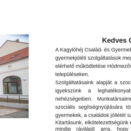
Kedves 
A Kagylóhéj Család- és Gyermekj
gyermekjóléti szolgáltatások me
elérhető működtetése Hódmezővá
településeken.
Szolgáltatásaink alapját a szoc
igyekszünk a leghatékonya
nehézségeiben.
Munkatársaimm
szociális segítségnyújtására
gyermekek, a családok jóllétét sz
Kitartásunk, elkötelezettségünk
mindig rávilágít arra, ho