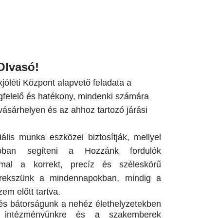
Olvasó!
óléti Központ alapvető feladata a
gfelelő és hatékony, mindenki számára
sárhelyen és az ahhoz tartozó járási
iális munka eszközei biztosítják, mellyel
bban segíteni a Hozzánk fordulók
al a korrekt, precíz és széleskörű
 törekszünk a mindennapokban, mindig a
em előtt tartva.
 és bátorságunk a nehéz élethelyzetekben
gy intézményünkre és a szakemberek